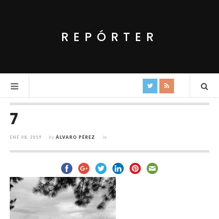
REPÓRTER
7
ENE 08, 2019
by
ÁLVARO PÉREZ
in