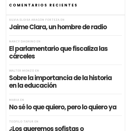
COMENTARIOS RECIENTES
SILVIA ELOISA ARAGÓN FORTEZA
EN
Jaime Clara, un hombre de radio
NANCY DAGNINO
EN
El parlamentario que fiscaliza las
cárceles
WALTER MONZÓ
EN
Sobre la importancia de la historia
en la educación
MARIA
EN
No sé lo que quiero, pero lo quiero ya
TEÓFILO TAFUR
EN
¿Los queremos sofistas o