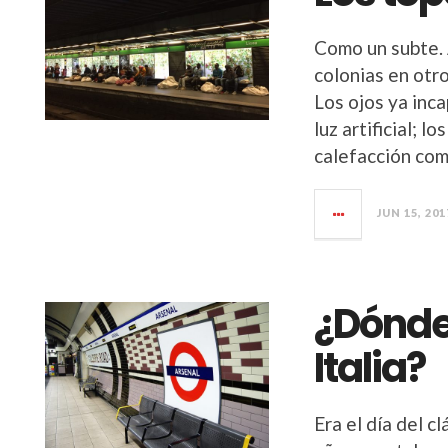
Como un subte. 
colonias en otro
Los ojos ya inc
luz artificial; 
calefacción com
JUN 15, 201
¿Dónde
Italia?
Era el día del c