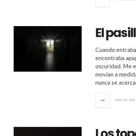
El pasil
Cuando entraba p
encontraba apag
oscuridad. Me e
movían a medida
nunca se acerca
JUN 20, 201
Los to