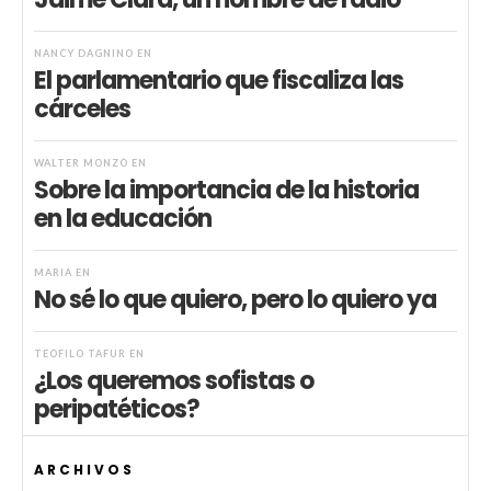
NANCY DAGNINO
EN
El parlamentario que fiscaliza las
cárceles
WALTER MONZÓ
EN
Sobre la importancia de la historia
en la educación
MARIA
EN
No sé lo que quiero, pero lo quiero ya
TEÓFILO TAFUR
EN
¿Los queremos sofistas o
peripatéticos?
ARCHIVOS