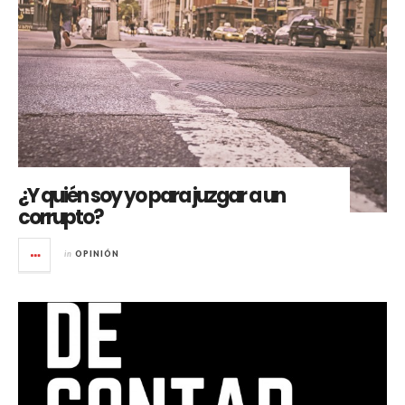
¿Y quién soy yo para juzgar a un
corrupto?
in
OPINIÓN