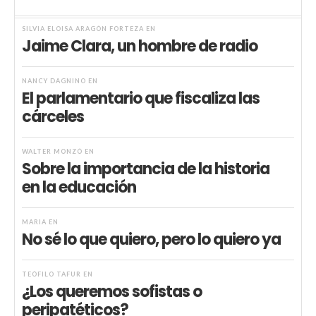
SILVIA ELOISA ARAGÓN FORTEZA
EN
Jaime Clara, un hombre de radio
NANCY DAGNINO
EN
El parlamentario que fiscaliza las
cárceles
WALTER MONZÓ
EN
Sobre la importancia de la historia
en la educación
MARIA
EN
No sé lo que quiero, pero lo quiero ya
TEÓFILO TAFUR
EN
¿Los queremos sofistas o
peripatéticos?