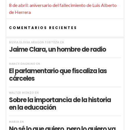
8 de abril: aniversario del fallecimiento de Luis Alberto
de Herrera
COMENTARIOS RECIENTES
SILVIA ELOISA ARAGÓN FORTEZA
EN
Jaime Clara, un hombre de radio
NANCY DAGNINO
EN
El parlamentario que fiscaliza las
cárceles
WALTER MONZÓ
EN
Sobre la importancia de la historia
en la educación
MARIA
EN
No sé lo que quiero, pero lo quiero ya