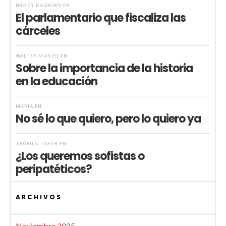
NANCY DAGNINO
EN
El parlamentario que fiscaliza las
cárceles
WALTER MONZÓ
EN
Sobre la importancia de la historia
en la educación
MARIA
EN
No sé lo que quiero, pero lo quiero ya
TEÓFILO TAFUR
EN
¿Los queremos sofistas o
peripatéticos?
ARCHIVOS
Noviembre 2025