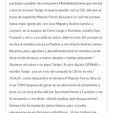
participé a pedido de compañera MichelleVanDame,que me fue
a buscar porque Tarigo se quería quedar con La CBI ,del que se
hacía de izquierda Manolo Flores Slva,pero yo solo fui porque
había mejor gente ahí, con Jusn Miguel y Andrés Lerena, y
concurrí, en la esquina de Cerro Largo y Rondeau, estaba Ope
Pasquet y otros y yo pedí un sobre ,dejé mi voto ahí, porque se
me iba el omnibus para,Las Piedras y me ofreció Andrés Lerena
llevarme, pero agradecí y ahí enfrentectome mi omnibus tarde
de la noche.Votaron a manos alzadas y habían empatado !
Abrieron mi sobre y no ganó Tarigo! Al otro dia,leo OPINAR y
escribe Tarigo : por un voto de campaña la CBI no es mía.”
JAJAJA…como despectivo el término.A Manolo Flores Silva ,lo
vi en 1984 despues,de ganar en las elecciones al parlamento y
justo yo ya vivía arriba del bar Sportman,frente a Facultad y me
lis encuentro y me dicen : dónde estabas que desapareciste?
Siempre fui de izquierda, jamas blanca ,pero si podia
representarme en dictadura el Batllismo…Víctor Vaillant me