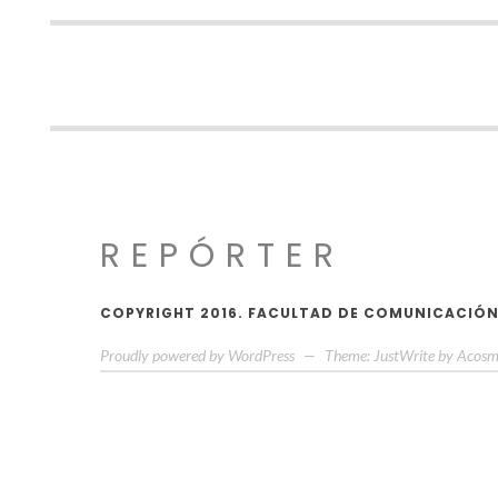
REPÓRTER
COPYRIGHT 2016. FACULTAD DE COMUNICACIÓN,
Proudly powered by WordPress
—
Theme: JustWrite by
Acosm