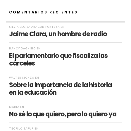
COMENTARIOS RECIENTES
SILVIA ELOISA ARAGÓN FORTEZA
EN
Jaime Clara, un hombre de radio
NANCY DAGNINO
EN
El parlamentario que fiscaliza las
cárceles
WALTER MONZÓ
EN
Sobre la importancia de la historia
en la educación
MARIA
EN
No sé lo que quiero, pero lo quiero ya
TEÓFILO TAFUR
EN