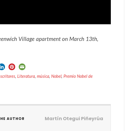
Greenwich Village apartment on March 13th,
escritores
,
Literatura
,
música
,
Nobel
,
Premio Nobel de
Martín Otegui Piñeyrúa
THE AUTHOR