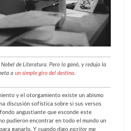
obel de Literatura. Pero lo ganó, y redujo la
aneta a
un simple giro del destino
.
miento y el otorgamiento existe un abismo
a discusión sofística sobre si sus versos
asfondo angustiante que esconde este
 no pudieron encontrar en todo el mundo un
 para ganarlo. Y cuando digo
escritor
me