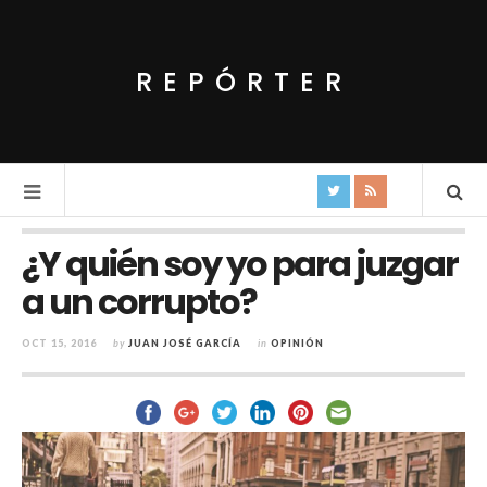
REPÓRTER
¿Y quién soy yo para juzgar
a un corrupto?
OCT 15, 2016
by
JUAN JOSÉ GARCÍA
in
OPINIÓN