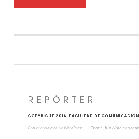
REPÓRTER
COPYRIGHT 2016. FACULTAD DE COMUNICACIÓN,
Proudly powered by WordPress
—
Theme: JustWrite by
Acosm