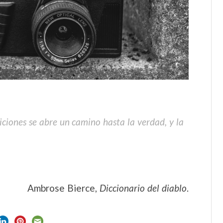
siciones se abre un camino hasta la verdad, y la
Ambrose Bierce,
Diccionario del diablo
.