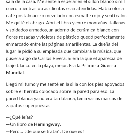
sala de la casa. Me senté a esperar en el sillón blanco símil
cuero mientras otras clientas eran atendidas. Había olor a
café postalmuerzo mezclado con esmalte rojo y sentí calor.
Me quité el abrigo. Abrí el libro y entre montañas italianas
y soldados armados, un adorno de cerámica blanco con
flores rosadas y violetas de plástico quedó perfectamente
enmarcado entre las páginas amarillentas. La dueña del
lugar le pidió a su empleada que cambiara la música, que
pusiera algo de Carlos Rivera. Si era la que él aparecía de
traje blanco en la playa, mejor. Era la
Primera Guerra
Mundial
.
Llegó mi turno y me senté en la silla con los pies apoyados
sobre el fierrito colocado sobre la pared para eso. La
pared blanca ya no era tan blanca, tenía varias marcas de
zapatos superpuestas.
—¿Qué leías?
—Un libro de
Hemingway
.
—Pero… ¿de qué se trata? ¿De qué es?