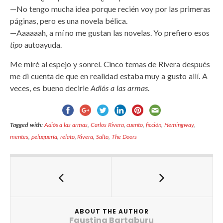
—No tengo mucha idea porque recién voy por las primeras
páginas, pero es una novela bélica.
—Aaaaaah, a mí no me gustan las novelas. Yo prefiero esos
tipo
autoayuda.
Me miré al espejo y sonreí. Cinco temas de Rivera después
me di cuenta de que en realidad estaba muy a gusto allí. A
veces, es bueno decirle
Adiós a las armas
.
Tagged with:
Adiós a las armas
,
Carlos Rivera
,
cuento
,
ficción
,
Hemingway
,
mentes
,
peluquería
,
relato
,
Rivera
,
Salto
,
The Doors
ABOUT THE AUTHOR
Faustina Bartaburu