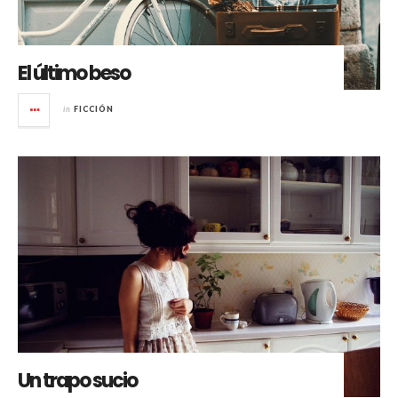
El último beso
in
FICCIÓN
Un trapo sucio