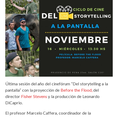
Última sesión del año del cinefórum “Del storytelling a la
pantalla” con la proyección de
Before the Flood
,
del
director
Fisher Stevens
y la producción de Leonardo
DiCaprio.
El profesor Marcelo Caffera, coordinador de la