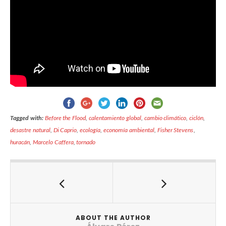
Tagged with:
Before the Flood
,
calentamiento global
,
cambio climático
,
ciclón
,
desastre natural
,
Di Caprio
,
ecología
,
economía ambiental
,
Fisher Stevens
,
huracán
,
Marcelo Caffera
,
tornado
ABOUT THE AUTHOR