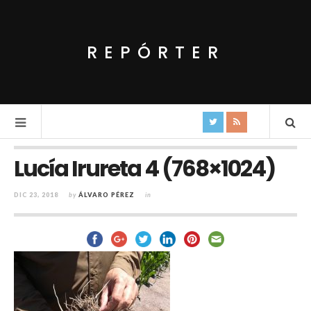
REPÓRTER
Lucía Irureta 4 (768×1024)
DIC 23, 2018
by
ÁLVARO PÉREZ
in