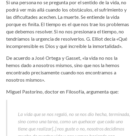
Si una persona no se pregunta por el sentido de la vida, no
podrá ver más allá cuando los obstáculos, el sufrimiento y
las dificultades acechen. La muerte. Se entiende la vida
porque es finita. El tiempo es el que nos trae los problemas
que debemos resolver. Si no nos presionara el tiempo, no
tendríamos la urgencia de resolverlos. G. Elliot decía «Qué
incomprensible es Dios y qué increíble la inmortalidad».
De acuerdo a José Ortega y Gasset, «la vida no nos la
hemos dado a nosotros mismos, sino que nos la hemos
encontrado precisamente cuando nos encontramos a
nosotros mismos».
Miguel Pastorino, doctor en Filosofía, argumenta que:
La vida que se nos regaló, no se nos dio hecha, terminada,
sino como una tarea, como un quehacer que cada uno
tiene que realizar[..] nos guste o no, nosotros decidimos
mucho de nuestra vida y nos vamos haciendo con