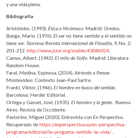
y una vida plena.
Bibliografía
Aristóteles. (1993).
Ética a Nicómaco.
Madrid: Gredos.
Bunge, Mario. (1976). El ser no tiene sentido y el sentido no
tiene ser.
Teorema: Revista Internacional de Filosofía,
9, No. 2:
201-212.
http://www.jstor.org/stable/43046024
.
Camus, Albert. (1942).
El mito de Sísifo.
Madrid: Literatura
Random House.
Faral, Medina, Espinosa. (2014).
Atrévete a Pensar.
Montevideo: Contexto Jean-Paul Sartre.
Frankl, Viktor, (1946).
El hombre en busca del sentido.
Barcelona: Herder Editorial.
Ortega y Gasset, José. (1935).
El hombre y la gente.
Buenos
Aires: Revista de Occidente.
Pastorino, Miguel (2020). Entrevista con
En Perspectiva
.
Recuperado de
https://enperspectiva.uy/en
–
perspectiva
–
programa/editorial/la
–
pregunta
–
sentido
–
la
–
vida/
.