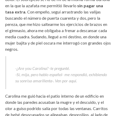
en la que la azafata me permitió llevarlo
sin pagar una
tasa extra
. Con empeño, seguí arrastrando las valijas
buscando el número de puerta cuarenta y dos, pero la
pereza, que me hizo saltearme los ejercicios de brazos en
el gimnasio, ahora me obligaba a frenar a descansar cada
media cuadra. Sudando, llegué a mi destino, en donde una
mujer bajita y de piel oscura me interrogó con grandes ojos
negros.
-¿Are you Carolina? -le pregunté.
-Sí, mija, pero hablo español- me respondió, exhibiendo
su sonrisa amarillenta-. Ven por aquí.
Carolina me guió hacia el patio interno de un edificio en
donde las paredes acusaban la mugre y el descuido, y el
olor a guiso podrido salía por todas las ventanas. Carritos
de bebé desocupados se alineaban, desprolijos, al lado de