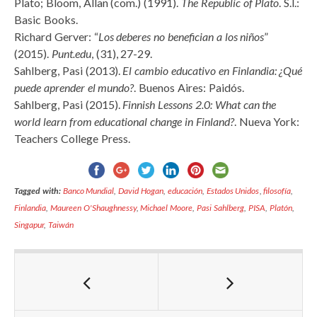
Plato; Bloom, Allan (com.) (1991).
The Republic of Plato
. S.l.:
Basic Books.
Richard Gerver: “
Los deberes no benefician a los niños
”
(2015).
Punt.edu
, (31), 27-29.
Sahlberg, Pasi (2013).
El cambio educativo en Finlandia:
¿
Qué
puede aprender el mundo?
. Buenos Aires: Paidós.
Sahlberg, Pasi (2015).
Finnish Lessons 2.0: What can the
world learn from educational change in Finland?
. Nueva York:
Teachers College Press.
Tagged with:
Banco Mundial
,
David Hogan
,
educación
,
Estados Unidos
,
filosofía
,
Finlandia
,
Maureen O'Shaughnessy
,
Michael Moore
,
Pasi Sahlberg
,
PISA
,
Platón
,
Singapur
,
Taiwán