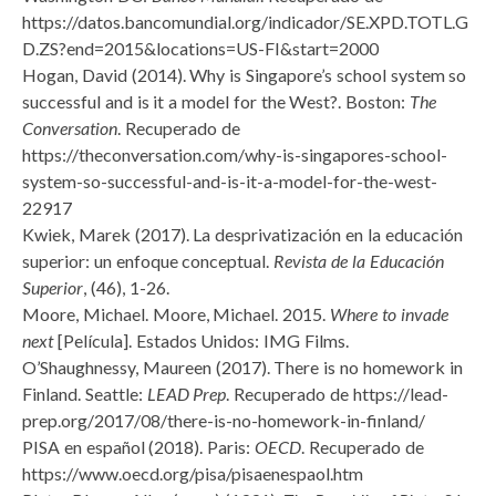
https://datos.bancomundial.org/indicador/SE.XPD.TOTL.G
D.ZS?end=2015&locations=US-FI&start=2000
Hogan, David (2014). Why is Singapore’s school system so
successful and is it a model for the West?. Boston:
The
Conversation
. Recuperado de
https://theconversation.com/why-is-singapores-school-
system-so-successful-and-is-it-a-model-for-the-west-
22917
Kwiek, Marek (2017). La desprivatización en la educación
superior: un enfoque conceptual.
Revista de la Educación
Superior
, (46), 1-26.
Moore, Michael. Moore, Michael. 2015.
Where to invade
next
[Película]. Estados Unidos: IMG Films.
O’Shaughnessy, Maureen (2017). There is no homework in
Finland. Seattle:
LEAD Prep
. Recuperado de https://lead-
prep.org/2017/08/there-is-no-homework-in-finland/
PISA en español (2018). Paris:
OECD
. Recuperado de
https://www.oecd.org/pisa/pisaenespaol.htm