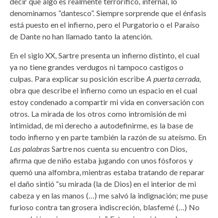
decir que algo es realmente terrorífico, infernal, lo
denominamos “dantesco”. Siempre sorprende que el énfasis
está puesto en el infierno, pero el Purgatorio o el Paraíso
de Dante no han llamado tanto la atención.
En el siglo XX, Sartre presenta un infierno distinto, el cual
ya no tiene grandes verdugos ni tampoco castigos o
culpas. Para explicar su posición escribe
A puerta cerrada,
obra que describe el infierno como un espacio en el cual
estoy condenado a compartir mi vida en conversación con
otros. La mirada de los otros como intromisión de mi
intimidad, de mi derecho a autodefinirme, es la base de
todo infierno y en parte también la razón de su ateísmo. En
Las palabras
Sartre nos cuenta su encuentro con Dios,
afirma que de niño estaba jugando con unos fósforos y
quemó una alfombra, mientras estaba tratando de reparar
el daño sintió “su mirada (la de Dios) en el interior de mi
cabeza y en las manos (…) me salvó la indignación; me puse
furioso contra tan grosera indiscreción, blasfemé (…) No