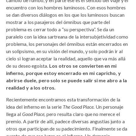
cambio de rumbo, y en parte ese es el sentido del viaje y el
encuentro con los hombres luminosos. Con esos hombres
se dan diversos diálogos en los que los luminosos buscan
mostrar a los pasajeros del ómnibus que parte del
problema es cerrar todo a “su perspectiva”. Se da un
paralelo con la idea sartreana de la intersubjetividad como
problema, los personajes del ómnibus están encerrados en
un solipsismo, en su visión del mundo, y solo podrán ir al
cielo si logran aceptar la realidad, aquello que va más allá
de su deseo egoísta.
Los otros se convierten en mi
infierno, porque estoy encerrado en mi capricho, y
abrirse duele, pero solo se puede salir si me abro a la
realidad y a los otros.
Recientemente encontramos esta transformación de la
idea del infierno en la serie
The Good Place.
Un personaje
llega al
Good Place,
pero resulta claro que no merece el
premio. A partir de allí, padece diversas angustias junto a
otros que participan de su padecimiento. Finalmente se da
cuenta de que ese lugar es el infierno. Un demonio-