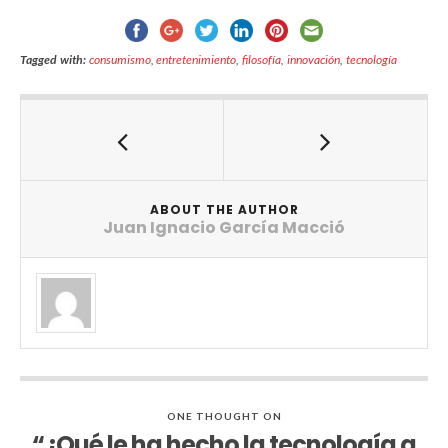
Tagged with:
consumismo
,
entretenimiento
,
filosofía
,
innovación
,
tecnología
ABOUT THE AUTHOR
Juan Ignacio García Macció
ONE THOUGHT ON
“¿Qué le ha hecho la tecnología a