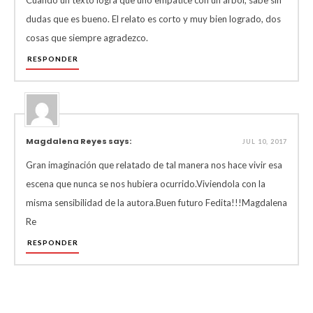
Cuando un texto logra que uno empatice con un árbol, sabe sin
dudas que es bueno. El relato es corto y muy bien logrado, dos
cosas que siempre agradezco.
RESPONDER
Magdalena Reyes says:
JUL 10, 2017
Gran imaginación que relatado de tal manera nos hace vivir esa
escena que nunca se nos hubiera ocurrido.Viviendola con la
misma sensibilidad de la autora.Buen futuro Fedita!!!Magdalena
Re
RESPONDER