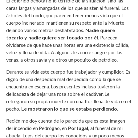
El colorido denota no lo terrible de la situación, sino las
caras largas y amargadas de los que asisten al funeral. Los
árboles del fondo, que parecen tener menos vida que el
cuerpo incinerado, mantienen su respeto ante la Muerte
dejando varios metros deshabitados.
Nadie quiere
tocarlo y nadie quiere ser tocado por él.
Parecen
olvidarse de que hace unas horas era una existencia cálida,
veloz y llena de vida. A algunos les corre sangre por las
venas, a otros savia y a otros un poquito de petróleo.
Durante su vida este cuerpo fue trabajador y cumplidor. Es
digno de una despedida mal despedida como la que se
encuentra en escena. Los presentes incluso tuvieron la
delicadeza de dejar una rosa sobre el cadáver. Le
refregaron su propia muerte con una flor llena de vida en el
pecho.
Le mostraron lo que se estaba perdiendo.
Recién me doy cuenta de lo parecida que es esta imagen
del incendio en Pedrógao, en
Portugal
, al funeral de mi
abuela. Lejos del cuerpo los conocidos y un poco menos