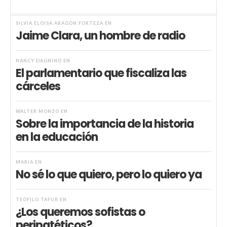
SILVIA ELOISA ARAGÓN FORTEZA
EN
Jaime Clara, un hombre de radio
NANCY DAGNINO
EN
El parlamentario que fiscaliza las
cárceles
WALTER MONZÓ
EN
Sobre la importancia de la historia
en la educación
MARIA
EN
No sé lo que quiero, pero lo quiero ya
TEÓFILO TAFUR
EN
¿Los queremos sofistas o
peripatéticos?