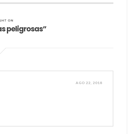
GHT ON
s peligrosas”
AGO 22, 2018