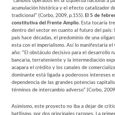
“cambios operados en la izquierda nacional a par
acumulación histórica y el efecto catalizador de
tradicional” (Corbo, 2009, p.155).
El 5 de febre
constitutiva del Frente Amplio.
Esta tocaría tr
dentro del sector en cuanto al futuro del país: 
país hace décadas, el predominio de una oligar
esta con el imperialismo. Así lo manifestaría e
año: “El obstáculo decisivo para el desarrollo na
bancaria, terrateniente y la intermediación exp
acapara el crédito y los canales de comercializ
dominante está ligada a poderosos intereses ex
dependencia de las grandes potencias capitalis
términos de intercambio adverso” (Corbo, 2009,
Asimismo, este proyecto no iba a dejar de critic
batllismo, por dos principales razones. La prime