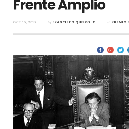
Frente Amplio
OCT 15, 2019
by
FRANCISCO QUEIROLO
in
PREMIO 