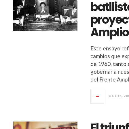
batllist
proyect
Amplio
Este ensayo ref
cambios que exp
de 1960, tanto 
gobernar a nuest
del Frente Ampli
OCT 15, 20
El triun