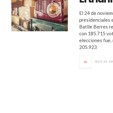
El 24 de noviem
presidenciales 
Batlle Berres r
con 185.715 vot
elecciones fue,
205.923
NOV 24, 20