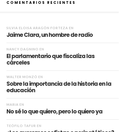
COMENTARIOS RECIENTES
SILVIA ELOISA ARAGÓN FORTEZA
EN
Jaime Clara, un hombre de radio
NANCY DAGNINO
EN
El parlamentario que fiscaliza las
cárceles
WALTER MONZÓ
EN
Sobre la importancia de la historia en la
educación
MARIA
EN
No sé lo que quiero, pero lo quiero ya
TEÓFILO TAFUR
EN