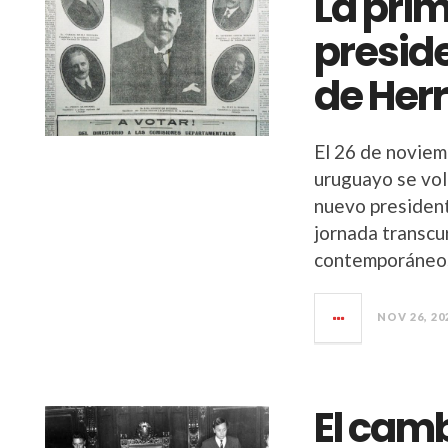
La prim
preside
de Herr
El 26 de noviem
uruguayo se volc
nuevo president
jornada transcur
contemporáneos
NOV 26, 20
El camb