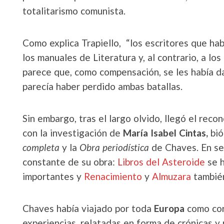
totalitarismo comunista.
Como explica Trapiello, “los escritores que hab
los manuales de Literatura y, al contrario, a lo
parece que, como compensación, se les había da
parecía haber perdido ambas batallas.
Sin embargo, tras el largo olvido, llegó el rec
con la investigación de
María Isabel Cintas,
bió
completa
y la
Obra periodística
de Chaves. En seg
constante de su obra:
Libros del Asteroide
se h
importantes y
Renacimiento
y
Almuzara
también
Chaves había viajado por toda
Europa
como cor
experiencias, relatadas en forma de crónicas y r