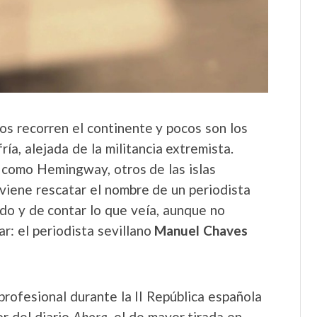
mos recorren el continente y pocos son los
ía, alejada de la militancia extremista.
o, como Hemingway, otros de las islas
nviene rescatar el nombre de un periodista
do y de contar lo que veía, aunque no
r: el periodista sevillano
Manuel Chaves
profesional durante la II República española
r del diario
Ahora
, el de mayor tirada en