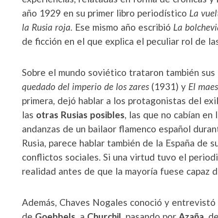
año 1929 en su primer libro periodístico
La vuel
la Rusia roja.
Ese mismo año escribió
La bolchevi
de ficción en el que explica el peculiar rol de l
Sobre el mundo soviético trataron también sus 
quedado del imperio de los zares
(1931) y
El maes
primera, dejó hablar a los protagonistas del exil
las
otras Rusias posibles
, las que no cabían en 
andanzas de un bailaor flamenco español durante
Rusia, parece hablar también de la España de su
conflictos sociales. Si una virtud tuvo el period
realidad antes de que la mayoría fuese capaz de
Además, Chaves Nogales conoció y entrevistó 
de
Goebbels
, a
Churchil
, pasando por
Azaña
, d