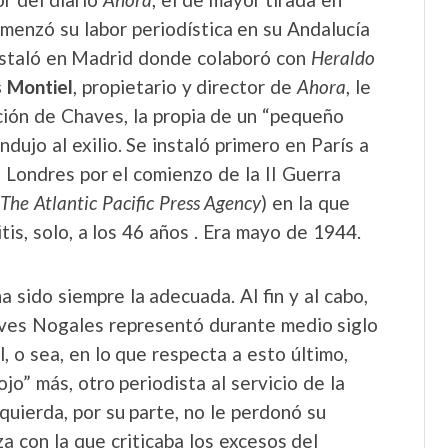
omenzó su labor periodística en su Andalucía
instaló en Madrid donde colaboró con
Heraldo
s Montiel
, propietario y director de
Ahora
, le
ión de Chaves, la propia de un “pequeño
ndujo al exilio. Se instaló primero en París a
 Londres por el comienzo de la II Guerra
The Atlantic Pacific Press Agency
) en la que
tis, solo, a los 46 años . Era mayo de 1944.
 sido siempre la adecuada. Al fin y al cabo,
aves Nogales representó durante medio siglo
l, o sea, en lo que respecta a esto último,
jo” más, otro periodista al servicio de la
zquierda, por su parte, no le perdonó su
a con la que criticaba los excesos del