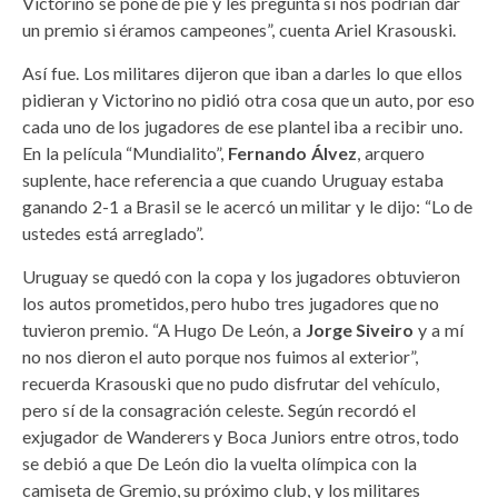
Victorino se pone de pie y les pregunta si nos podrían dar
un premio si éramos campeones”, cuenta Ariel Krasouski.
Así fue. Los militares dijeron que iban a darles lo que ellos
pidieran y Victorino no pidió otra cosa que un auto, por eso
cada uno de los jugadores de ese plantel iba a recibir uno.
En la película “Mundialito”,
Fernando Álvez
, arquero
suplente, hace referencia a que cuando Uruguay estaba
ganando 2-1 a Brasil se le acercó un militar y le dijo: “Lo de
ustedes está arreglado”.
Uruguay se quedó con la copa y los jugadores obtuvieron
los autos prometidos, pero hubo tres jugadores que no
tuvieron premio. “A Hugo De León, a
Jorge Siveiro
y a mí
no nos dieron el auto porque nos fuimos al exterior”,
recuerda Krasouski que no pudo disfrutar del vehículo,
pero sí de la consagración celeste. Según recordó el
exjugador de Wanderers y Boca Juniors entre otros, todo
se debió a que De León dio la vuelta olímpica con la
camiseta de Gremio, su próximo club, y los militares