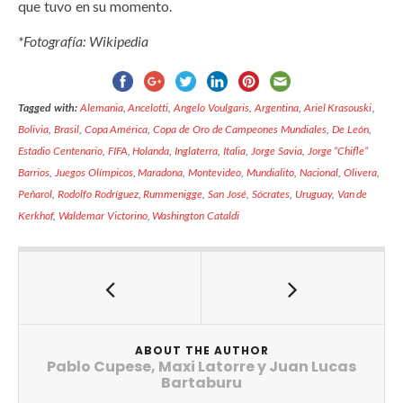
que tuvo en su momento.
*Fotografía: Wikipedia
Tagged with:
Alemania
,
Ancelotti
,
Angelo Voulgaris
,
Argentina
,
Ariel Krasouski
,
Bolivia
,
Brasil
,
Copa América
,
Copa de Oro de Campeones Mundiales
,
De León
,
Estadio Centenario
,
FIFA
,
Holanda
,
Inglaterra
,
Italia
,
Jorge Savia
,
Jorge “Chifle”
Barrios
,
Juegos Olímpicos
,
Maradona
,
Montevideo
,
Mundialito
,
Nacional
,
Olivera
,
Peñarol
,
Rodolfo Rodríguez
,
Rummenigge
,
San José
,
Sócrates
,
Uruguay
,
Van de
Kerkhof
,
Waldemar Victorino
,
Washington Cataldi
ABOUT THE AUTHOR
Pablo Cupese, Maxi Latorre y Juan Lucas
Bartaburu