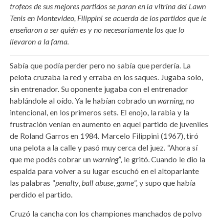
trofeos de sus mejores partidos se paran en la vitrina del Lawn
Tenis en Montevideo, Filippini se acuerda de los partidos que le
enseñaron a ser quién es y no necesariamente los que lo
llevaron a la fama.
Sabía que podía perder pero no sabía que perdería. La
pelota cruzaba la red y erraba en los saques. Jugaba solo,
sin entrenador. Su oponente jugaba con el entrenador
hablándole al oído. Ya le habían cobrado un
warning
, no
intencional, en los primeros sets. El enojo, la rabia y la
frustración venían en aumento en aquel partido de juveniles
de Roland Garros en 1984. Marcelo Filippini (1967), tiró
una pelota a la calle y pasó muy cerca del juez. “Ahora sí
que me podés cobrar un
warning
”, le gritó. Cuando le dio la
espalda para volver a su lugar escuchó en el altoparlante
las palabras “
penalty
,
ball abuse
,
game
”, y supo que había
perdido el partido.
Cruzó la cancha con los championes manchados de polvo