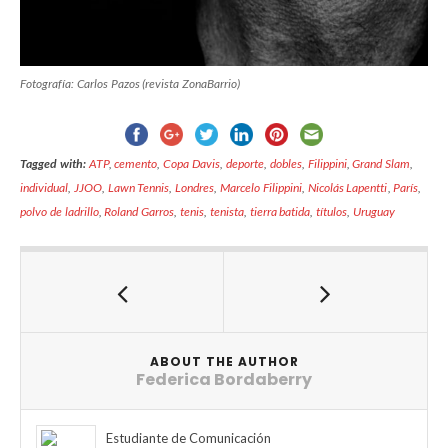
Fotografía: Carlos Pazos (revista ZonaBarrio)
Tagged with:
ATP
,
cemento
,
Copa Davis
,
deporte
,
dobles
,
Filippini
,
Grand Slam
,
individual
,
JJOO
,
Lawn Tennis
,
Londres
,
Marcelo Filippini
,
Nicolás Lapentti
,
París
,
polvo de ladrillo
,
Roland Garros
,
tenis
,
tenista
,
tierra batida
,
títulos
,
Uruguay
ABOUT THE AUTHOR
Federica Bordaberry
Estudiante de Comunicación