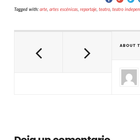
Tagged with:
arte
,
artes escénicas
,
reportaje
,
teatro
,
teatro indepe
ABOUT 
Deja un comentario