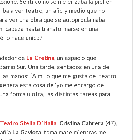
lexioné. Sentí cómo se me erizaba la piel en
iba a ver teatro, un año y medio que no
ara ver una obra que se autoproclamaba
mi cabeza hasta transformarse en una
é lo hace único?
undador de
La Cretina
, un espacio que
Barrio Sur. Una tarde, sentados en una de
las manos: “A mí lo que me gusta del teatro
genera esta cosa de ‘yo me encargo de
una forma u otra, las distintas tareas para
Teatro Stella D´Italia
,
Cristina Cabrera
(47),
pañía
La Gaviota
, toma mate mientras me