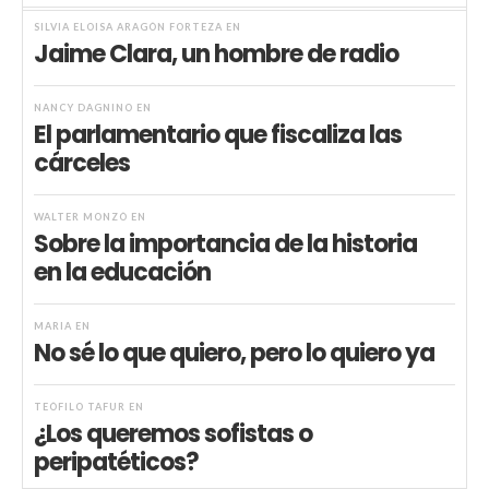
SILVIA ELOISA ARAGÓN FORTEZA
EN
Jaime Clara, un hombre de radio
NANCY DAGNINO
EN
El parlamentario que fiscaliza las
cárceles
WALTER MONZÓ
EN
Sobre la importancia de la historia
en la educación
MARIA
EN
No sé lo que quiero, pero lo quiero ya
TEÓFILO TAFUR
EN
¿Los queremos sofistas o
peripatéticos?