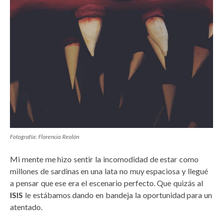
Fotografía: Florencia Reolón
Mi mente me hizo sentir la incomodidad de estar como
millones de sardinas en una lata no muy espaciosa y llegué
a pensar que ese era el escenario perfecto. Que quizás al
ISIS
le estábamos dando en bandeja la oportunidad para un
atentado.