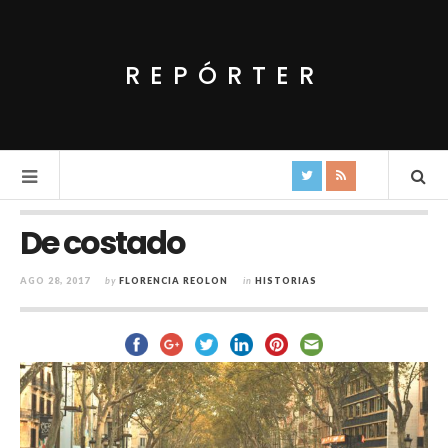
REPÓRTER
De costado
AGO 28, 2017
by
FLORENCIA REOLON
in
HISTORIAS