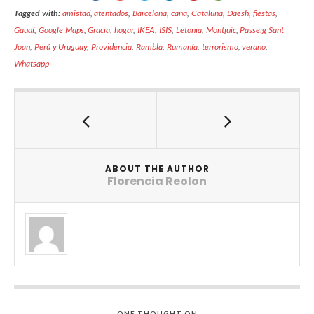
Tagged with:
amistad
,
atentados
,
Barcelona
,
caña
,
Cataluña
,
Daesh
,
fiestas
,
Gaudí
,
Google Maps
,
Gracia
,
hogar
,
IKEA
,
ISIS
,
Letonia
,
Montjuïc
,
Passeig Sant
Joan
,
Perú y Uruguay
,
Providencia
,
Rambla
,
Rumanía
,
terrorismo
,
verano
,
Whatsapp
ABOUT THE AUTHOR
Florencia Reolon
ONE THOUGHT ON