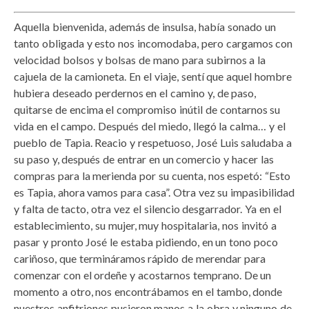
Aquella bienvenida, además de insulsa, había sonado un
tanto obligada y esto nos incomodaba, pero cargamos con
velocidad bolsos y bolsas de mano para subirnos a la
cajuela de la camioneta. En el viaje, sentí que aquel hombre
hubiera deseado perdernos en el camino y, de paso,
quitarse de encima el compromiso inútil de contarnos su
vida en el campo. Después del miedo, llegó la calma… y el
pueblo de Tapia. Reacio y respetuoso, José Luis saludaba a
su paso y, después de entrar en un comercio y hacer las
compras para la merienda por su cuenta, nos espetó: “Esto
es Tapia, ahora vamos para casa”. Otra vez su impasibilidad
y falta de tacto, otra vez el silencio desgarrador. Ya en el
establecimiento, su mujer, muy hospitalaria, nos invitó a
pasar y pronto José le estaba pidiendo, en un tono poco
cariñoso, que termináramos rápido de merendar para
comenzar con el ordeñe y acostarnos temprano. De un
momento a otro, nos encontrábamos en el tambo, donde
nuestros anfitriones pusieron manos a la obra y ninguno de