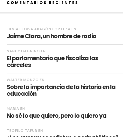
COMENTARIOS RECIENTES
SILVIA ELOISA ARAGÓN FORTEZA
EN
Jaime Clara, un hombre de radio
NANCY DAGNINO
EN
El parlamentario que fiscaliza las
cárceles
WALTER MONZÓ
EN
Sobre la importancia de la historia en la
educación
MARIA
EN
No sé lo que quiero, pero lo quiero ya
TEÓFILO TAFUR
EN