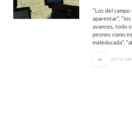
“Los del campo 
aparentar”, “los
avances, todo si
peones como esc
maleducada”, “ah
DIC 19, 201