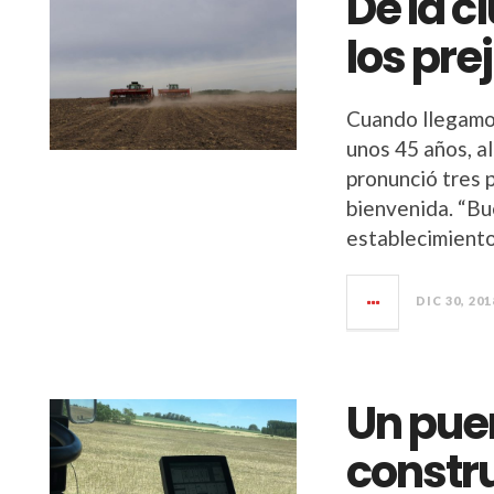
De la c
los pre
Cuando llegamos
unos 45 años, a
pronunció tres 
bienvenida. “Bu
establecimiento
DIC 30, 201
Un pue
constru