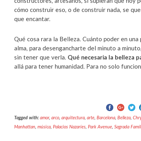
constructores, artesanos, si supieran que hoy 
cómo construir eso, o de construir nada, se que
que encantar.
Qué cosa rara la Belleza. Cuánto poder en una 
alma, para desengancharte del minuto a minuto
sin tener que verla.
Qué necesaria la belleza pa
allá para tener humanidad. Para no solo funcion
Tagged with:
amor
,
arco
,
arquitectura
,
arte
,
Barcelona
,
Belleza
,
Chry
Manhattan
,
música
,
Palacios Nazaríes
,
Park Avenue
,
Sagrada Famil