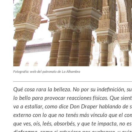
Fotografía: web del patronato de La Alhambra
Qué cosa rara la belleza. No por su indefinición, s
lo bello para provocar reacciones físicas. Que sien
va a estallar, como dice Don Draper hablando de sus
externo con lo que no tenés más vínculo que el com
que ves, oís, leés, absorbés, y que te impacta, no e
diafragma, como si estuviera por quebrarse, y quizá