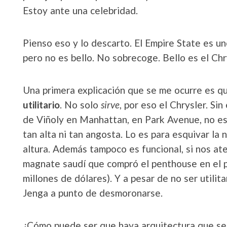
Estoy ante una celebridad.
Pienso eso y lo descarto. El Empire State es u
pero no es bello. No sobrecoge. Bello es el Chr
Una primera explicación que se me ocurre es q
utilitario
. No solo
sirve
, por eso el Chrysler. Si
de Viñoly en Manhattan, en Park Avenue, no es s
tan alta ni tan angosta. Lo es para esquivar la
altura. Además tampoco es funcional, si nos at
magnate saudí que compró el penthouse en el pi
millones de dólares). Y a pesar de no ser utilit
Jenga a punto de desmoronarse.
¿Cómo puede ser que haya arquitectura que se 