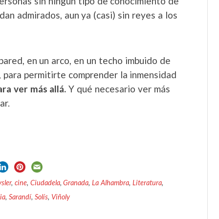
personas sin ningún tipo de conocimiento de
dan admirados, aun ya (casi) sin reyes a los
pared, en un arco, en un techo imbuido de
, para permitirte comprender la inmensidad
ra ver más allá.
Y qué necesario ver más
ar.
sler
,
cine
,
Ciudadela
,
Granada
,
La Alhambra
,
Literatura
,
ia
,
Sarandí
,
Solís
,
Viñoly