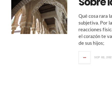
Sobre l
Qué cosa rara la
subjetiva. Por l
reacciones físi
el corazón te v
de sus hijos;
SEP 02, 202