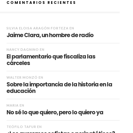
COMENTARIOS RECIENTES
SILVIA ELOISA ARAGÓN FORTEZA
EN
Jaime Clara, un hombre de radio
NANCY DAGNINO
EN
El parlamentario que fiscaliza las
cárceles
WALTER MONZÓ
EN
Sobre la importancia de la historia en la
educación
MARIA
EN
No sé lo que quiero, pero lo quiero ya
TEÓFILO TAFUR
EN