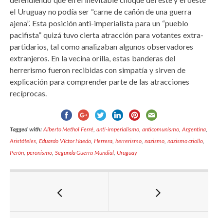
el Uruguay no podía ser “carne de cañón de una guerra
ajena”. Esta posición anti-imperialista para un “pueblo
pacifista” quizá tuvo cierta atracción para votantes extra-
partidarios, tal como analizaban algunos observadores
extranjeros. En la vecina orilla, estas banderas del
herrerismo fueron recibidas con simpatía y sirven de
explicación para comprender parte de las atracciones
recíprocas.
Tagged with:
Alberto Methol Ferré
,
anti-imperialismo
,
anticomunismo
,
Argentina
,
Aristóteles
,
Eduardo Víctor Haedo
,
Herrera
,
herrerismo
,
nazismo
,
nazismo criollo
,
Perón
,
peronismo
,
Segunda Guerra Mundial
,
Uruguay