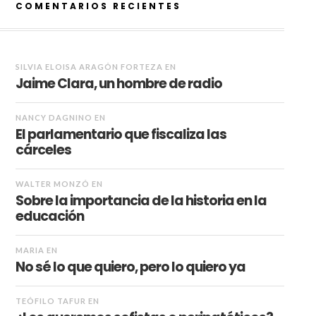
COMENTARIOS RECIENTES
SILVIA ELOISA ARAGÓN FORTEZA
EN
Jaime Clara, un hombre de radio
NANCY DAGNINO
EN
El parlamentario que fiscaliza las
cárceles
WALTER MONZÓ
EN
Sobre la importancia de la historia en la
educación
MARIA
EN
No sé lo que quiero, pero lo quiero ya
TEÓFILO TAFUR
EN