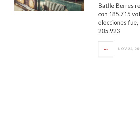
Batlle Berres r
con 185.715 vot
elecciones fue,
205.923
NOV 24, 20