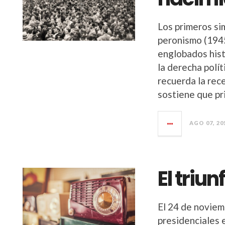
Los primeros si
peronismo (1945
englobados hist
la derecha polí
recuerda la rec
sostiene que pr
AGO 07, 20
El triun
El 24 de noviem
presidenciales 