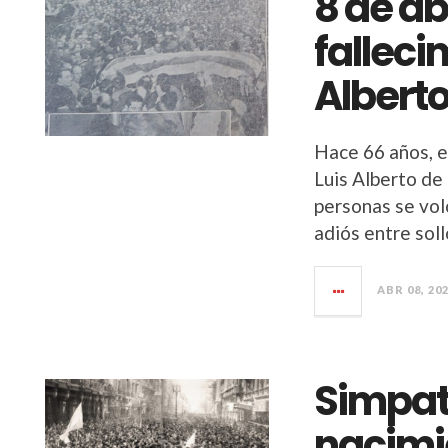
8 de ab
falleci
Alberto
Hace 66 años, el
Luis Alberto de
personas se volc
adiós entre soll
ABR 08, 20
Simpatí
nacimi