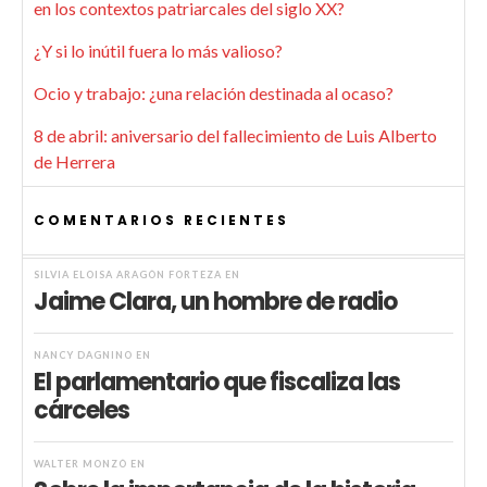
en los contextos patriarcales del siglo XX?
¿Y si lo inútil fuera lo más valioso?
Ocio y trabajo: ¿una relación destinada al ocaso?
8 de abril: aniversario del fallecimiento de Luis Alberto
de Herrera
COMENTARIOS RECIENTES
SILVIA ELOISA ARAGÓN FORTEZA
EN
Jaime Clara, un hombre de radio
NANCY DAGNINO
EN
El parlamentario que fiscaliza las
cárceles
WALTER MONZÓ
EN