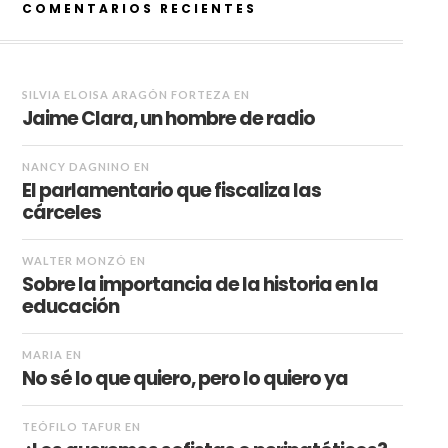
COMENTARIOS RECIENTES
SILVIA ELOISA ARAGÓN FORTEZA
EN
Jaime Clara, un hombre de radio
NANCY DAGNINO
EN
El parlamentario que fiscaliza las
cárceles
WALTER MONZÓ
EN
Sobre la importancia de la historia en la
educación
MARIA
EN
No sé lo que quiero, pero lo quiero ya
TEÓFILO TAFUR
EN