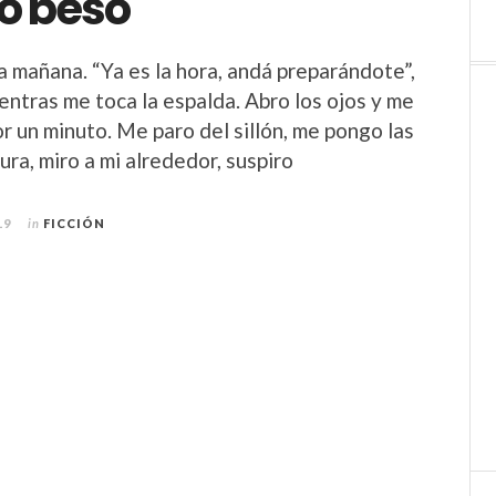
mo beso
a mañana. “Ya es la hora, andá preparándote”,
entras me toca la espalda. Abro los ojos y me
r un minuto. Me paro del sillón, me pongo las
ura, miro a mi alrededor, suspiro
19
in
FICCIÓN