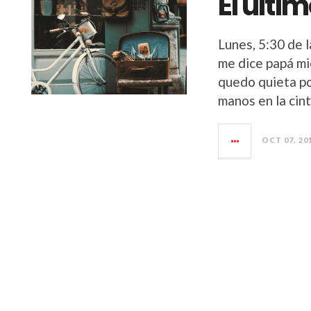
El últi
Lunes, 5:30 de l
me dice papá mi
quedo quieta po
manos en la cint
OCT 07, 20