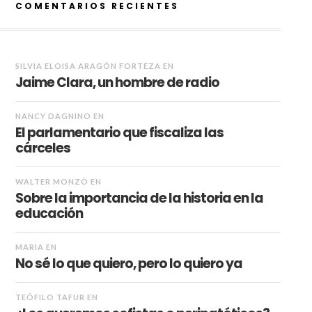
COMENTARIOS RECIENTES
SILVIA ELOISA ARAGÓN FORTEZA
EN
Jaime Clara, un hombre de radio
NANCY DAGNINO
EN
El parlamentario que fiscaliza las
cárceles
WALTER MONZÓ
EN
Sobre la importancia de la historia en la
educación
MARIA
EN
No sé lo que quiero, pero lo quiero ya
TEÓFILO TAFUR
EN