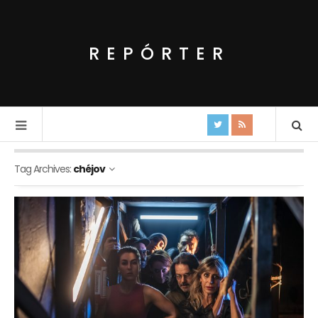
REPÓRTER
Tag Archives:
chéjov