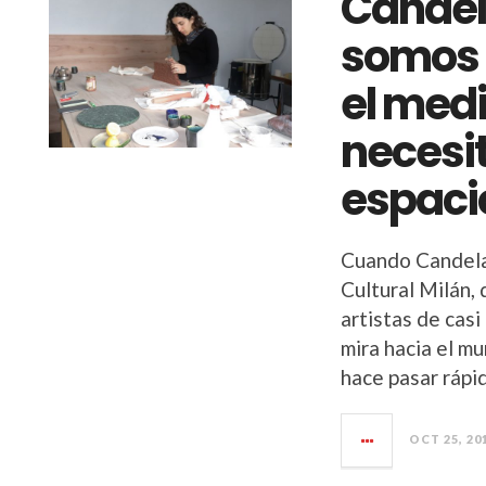
Candel
somos 
el med
necesi
espaci
Cuando Candela 
Cultural Milán,
artistas de casi
mira hacia el m
hace pasar rápi
OCT 25, 20