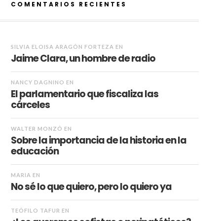
COMENTARIOS RECIENTES
SILVIA ELOISA ARAGÓN FORTEZA
EN
Jaime Clara, un hombre de radio
NANCY DAGNINO
EN
El parlamentario que fiscaliza las
cárceles
WALTER MONZÓ
EN
Sobre la importancia de la historia en la
educación
MARIA
EN
No sé lo que quiero, pero lo quiero ya
TEÓFILO TAFUR
EN