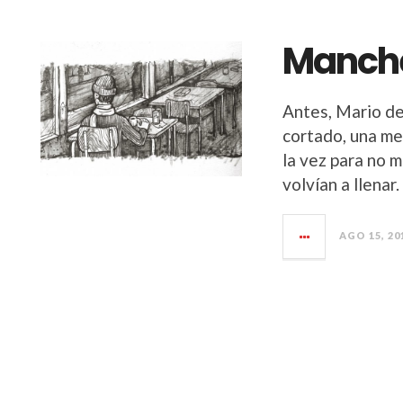
Manch
Antes, Mario d
cortado, una me
la vez para no 
volvían a llenar
AGO 15, 20