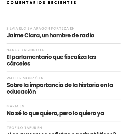
COMENTARIOS RECIENTES
SILVIA ELOISA ARAGÓN FORTEZA
EN
Jaime Clara, un hombre de radio
NANCY DAGNINO
EN
El parlamentario que fiscaliza las
cárceles
WALTER MONZÓ
EN
Sobre la importancia de la historia en la
educación
MARIA
EN
No sé lo que quiero, pero lo quiero ya
TEÓFILO TAFUR
EN