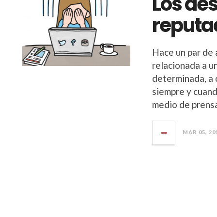
Los des
reputac
Hace un par de 
relacionada a un
determinada, a 
siempre y cuand
medio de prensa
MAR 05, 20