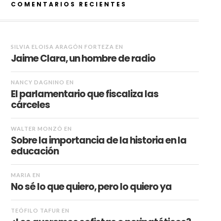
COMENTARIOS RECIENTES
SILVIA ELOISA ARAGÓN FORTEZA
EN
Jaime Clara, un hombre de radio
NANCY DAGNINO
EN
El parlamentario que fiscaliza las
cárceles
WALTER MONZÓ
EN
Sobre la importancia de la historia en la
educación
MARIA
EN
No sé lo que quiero, pero lo quiero ya
TEÓFILO TAFUR
EN