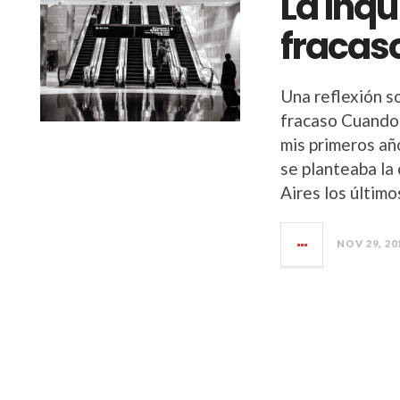
La inq
fracas
Una reflexión s
fracaso Cuando 
mis primeros añ
se planteaba la
Aires los últim
NOV 29, 20