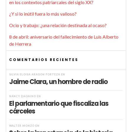
en los contextos patriarcales del siglo XX?
¿Y si lo inútil fuera lo más valioso?
Ocio y trabajo: ¿una relación destinada al ocaso?
8 de abril: aniversario del fallecimiento de Luis Alberto
de Herrera
COMENTARIOS RECIENTES
SILVIA ELOISA ARAGÓN FORTEZA
EN
Jaime Clara, un hombre de radio
NANCY DAGNINO
EN
El parlamentario que fiscaliza las
cárceles
WALTER MONZÓ
EN