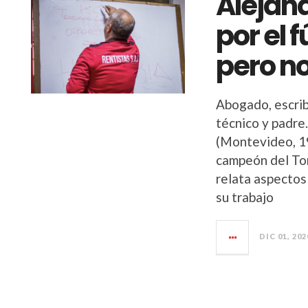
Alejan
por el f
pero no
Abogado, escrib
técnico y padre
(Montevideo, 19
campeón del Tor
relata aspectos 
su trabajo
DIC 01, 202