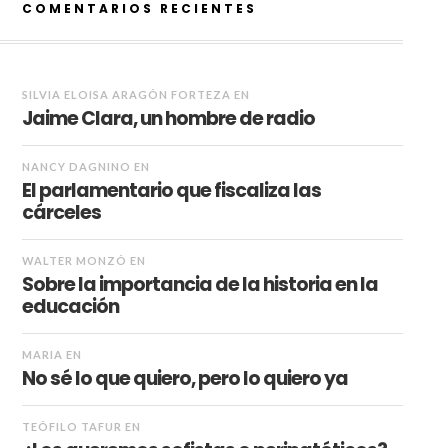
COMENTARIOS RECIENTES
SILVIA ELOISA ARAGÓN FORTEZA
EN
Jaime Clara, un hombre de radio
NANCY DAGNINO
EN
El parlamentario que fiscaliza las
cárceles
WALTER MONZÓ
EN
Sobre la importancia de la historia en la
educación
MARIA
EN
No sé lo que quiero, pero lo quiero ya
TEÓFILO TAFUR
EN