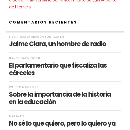
de Herrera
COMENTARIOS RECIENTES
SILVIA ELOISA ARAGÓN FORTEZA
EN
Jaime Clara, un hombre de radio
NANCY DAGNINO
EN
El parlamentario que fiscaliza las
cárceles
WALTER MONZÓ
EN
Sobre la importancia de la historia
en la educación
MARIA
EN
No sé lo que quiero, pero lo quiero ya