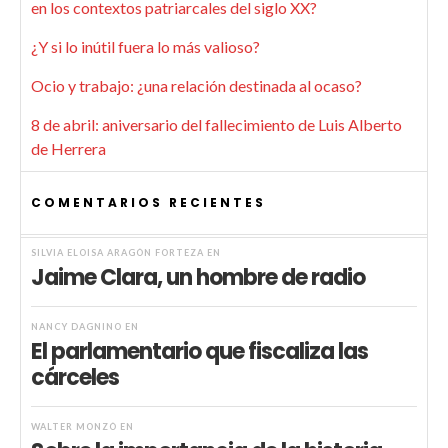
en los contextos patriarcales del siglo XX?
¿Y si lo inútil fuera lo más valioso?
Ocio y trabajo: ¿una relación destinada al ocaso?
8 de abril: aniversario del fallecimiento de Luis Alberto
de Herrera
COMENTARIOS RECIENTES
SILVIA ELOISA ARAGÓN FORTEZA
EN
Jaime Clara, un hombre de radio
NANCY DAGNINO
EN
El parlamentario que fiscaliza las
cárceles
WALTER MONZÓ
EN